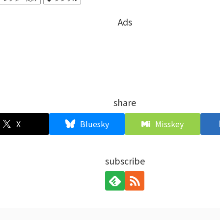
Ads
share
X
Bluesky
Misskey
subscribe