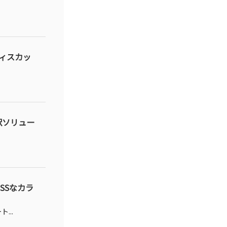
ディスカッ
訳ソリュー
SSなカラ
...