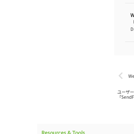
「
D
W
ユーザー
「SendF
Resources & Tools