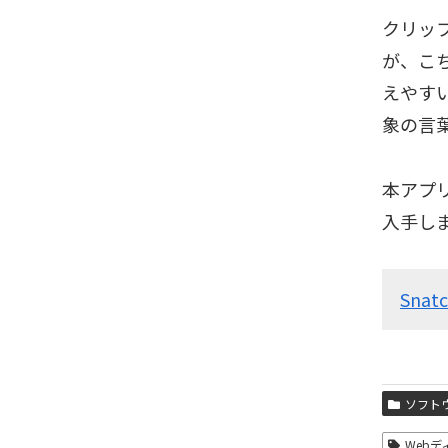
クリッ
が、こ
えやす
象の言
本アプリ
入手し
Snat
ソフト
Web