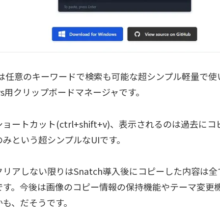
tchは任意のキーワードで検索も可能な超シンプル軽量で
ows用クリップボードマネージャです。
ョートカット(ctrl+shift+v)、表示されるのは過去
のみという超シンプルなUIです。
クリアしない限りはSnatch導入後にコピーした内容は
です。今後は画像のコピー情報の保持機能やテーマ変更
かも、だそうです。