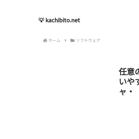
💡 kachibito.net
ホーム
ソフトウェア
任意
いや
ャ・「