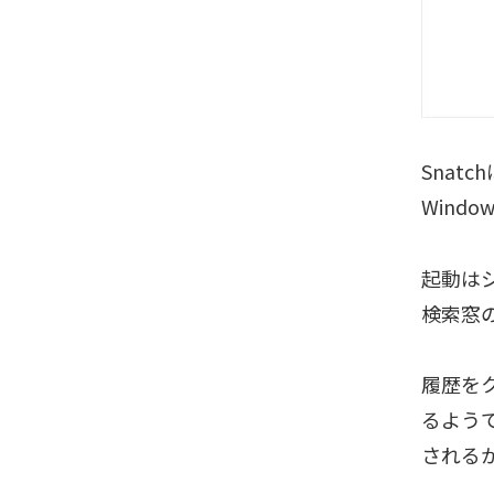
Sna
Wind
起動はシ
検索窓
履歴を
るよう
される