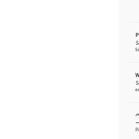
シ
S
シ
e
P