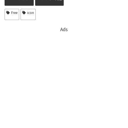
Free
icon
Ads