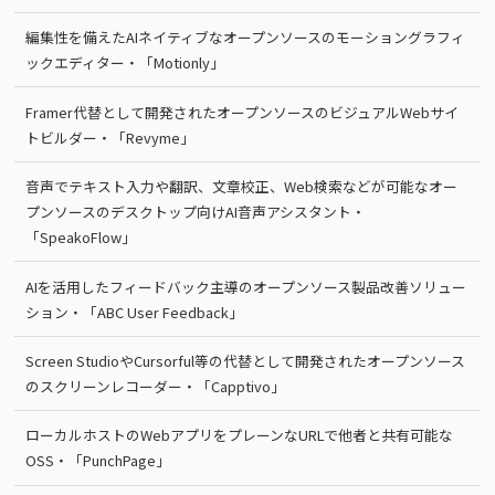
編集性を備えたAIネイティブなオープンソースのモーショングラフィ
ックエディター・「Motionly」
Framer代替として開発されたオープンソースのビジュアルWebサイ
トビルダー・「Revyme」
音声でテキスト入力や翻訳、文章校正、Web検索などが可能なオー
プンソースのデスクトップ向けAI音声アシスタント・
「SpeakoFlow」
AIを活用したフィードバック主導のオープンソース製品改善ソリュー
ション・「ABC User Feedback」
Screen StudioやCursorful等の代替として開発されたオープンソース
のスクリーンレコーダー・「Capptivo」
ローカルホストのWebアプリをプレーンなURLで他者と共有可能な
OSS・「PunchPage」