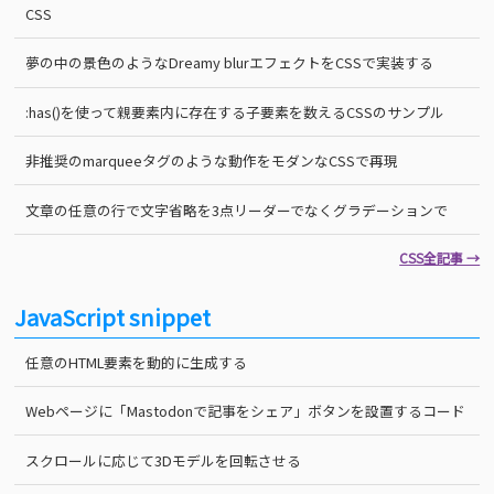
CSS
夢の中の景色のようなDreamy blurエフェクトをCSSで実装する
:has()を使って親要素内に存在する子要素を数えるCSSのサンプル
非推奨のmarqueeタグのような動作をモダンなCSSで再現
文章の任意の行で文字省略を3点リーダーでなくグラデーションで
CSS全記事 →
JavaScript snippet
任意のHTML要素を動的に生成する
Webページに「Mastodonで記事をシェア」ボタンを設置するコード
スクロールに応じて3Dモデルを回転させる