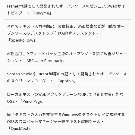
Framer代替として開発されたオープンソースのビジュアルWebサイ
トビルダー・「Revyme」
音声でテキスト入力や翻訳、文章校正、Web検索などが可能なオー
プンソースのデスクトップ向けAI音声アシスタント・
「SpeakoFlow」
AIを活用したフィードバック主導のオープンソース製品改善ソリュー
ション・「ABC User Feedback」
Screen StudioやCursorful等の代替として開発されたオープンソース
のスクリーンレコーダー・「Capptivo」
ローカルホストのWebアプリをプレーンなURLで他者と共有可能な
OSS・「PunchPage」
同じテキストの入力を支援するWindowsのタスクトレイに常駐する
OSSのスニペットマネージャー兼テキスト展開ツール・
「QuickText」