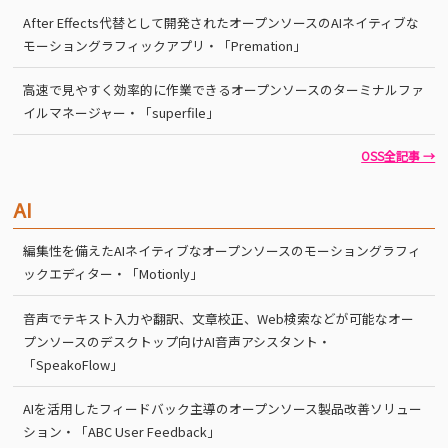
After Effects代替として開発されたオープンソースのAIネイティブな
モーショングラフィックアプリ・「Premation」
高速で見やすく効率的に作業できるオープンソースのターミナルファ
イルマネージャー・「superfile」
OSS全記事 →
AI
編集性を備えたAIネイティブなオープンソースのモーショングラフィ
ックエディター・「Motionly」
音声でテキスト入力や翻訳、文章校正、Web検索などが可能なオー
プンソースのデスクトップ向けAI音声アシスタント・
「SpeakoFlow」
AIを活用したフィードバック主導のオープンソース製品改善ソリュー
ション・「ABC User Feedback」