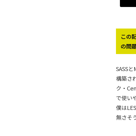
この
の問
SASSと
構築され
ク・Ce
で使い
僕はLE
無さそ