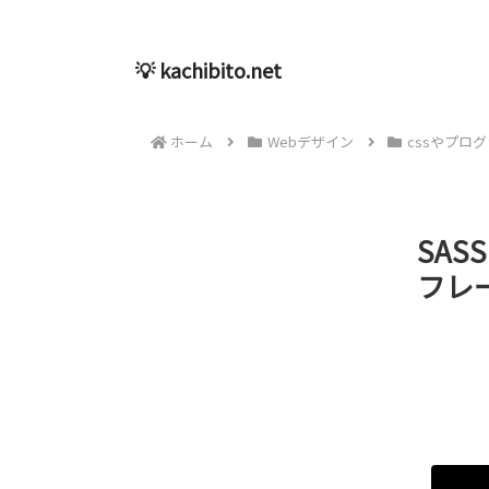
💡 kachibito.net
ホーム
Webデザイン
cssやプロ
SA
フレー