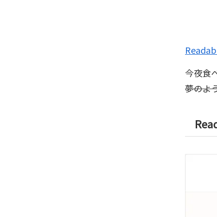
Readabi
今夜食
夢のよ
Read