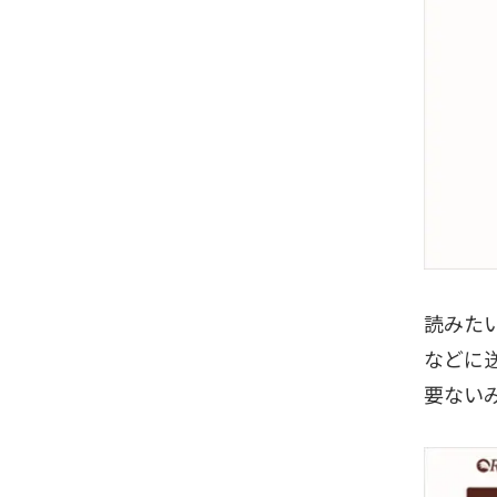
読みたい
などに
要ない