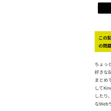
この
の問
ちょっ
好きな
まとめ
してKin
したり、
なWeb