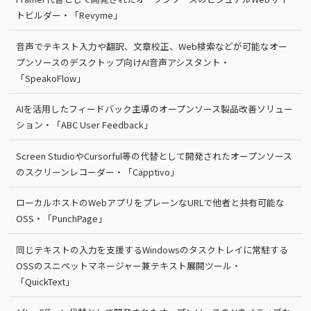
トビルダー・「Revyme」
音声でテキスト入力や翻訳、文章校正、Web検索などが可能なオー
プンソースのデスクトップ向けAI音声アシスタント・
「SpeakoFlow」
AIを活用したフィードバック主導のオープンソース製品改善ソリュー
ション・「ABC User Feedback」
Screen StudioやCursorful等の代替として開発されたオープンソース
のスクリーンレコーダー・「Capptivo」
ローカルホストのWebアプリをプレーンなURLで他者と共有可能な
OSS・「PunchPage」
同じテキストの入力を支援するWindowsのタスクトレイに常駐する
OSSのスニペットマネージャー兼テキスト展開ツール・
「QuickText」