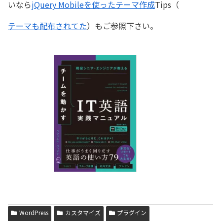
いなら
jQuery Mobileを使ったテーマ作成
Tips（
テーマも配布されてた
）もご参照下さい。
WordPress
カスタマイズ
プラグイン