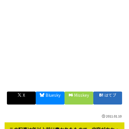
X
Bluesky
Misskey
はてブ
2011.01.10