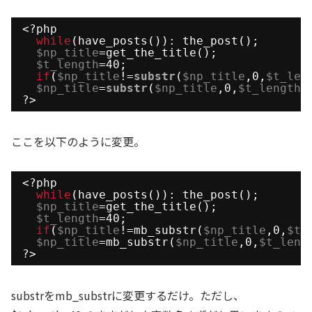
<?php
while
(have_posts()): the_post();
$np_title
=get_the_title();
$t_length
=40;
if
(
$np_title
!=
substr
(
$np_title
,0,
$t_len
$np_title
=
substr
(
$np_title
,0,
$t_length
)
?>
ここを以下のように変更。
<?php
while
(have_posts()): the_post();
$np_title
=get_the_title();
$t_length
=40;
if
(
$np_title
!=mb_substr(
$np_title
,0,
$t_
$np_title
=mb_substr(
$np_title
,0,
$t_leng
?>
substrをmb_substrに変更するだけ。ただし、