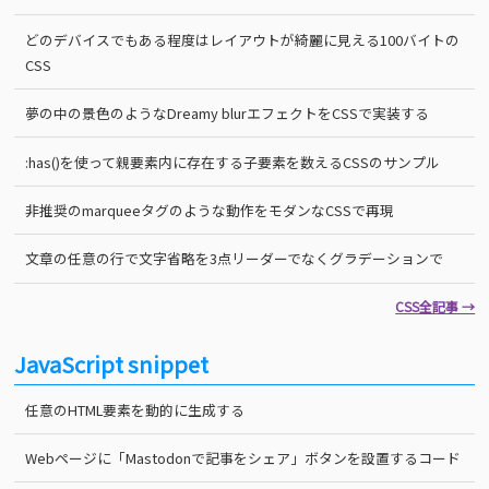
どのデバイスでもある程度はレイアウトが綺麗に見える100バイトの
CSS
夢の中の景色のようなDreamy blurエフェクトをCSSで実装する
:has()を使って親要素内に存在する子要素を数えるCSSのサンプル
非推奨のmarqueeタグのような動作をモダンなCSSで再現
文章の任意の行で文字省略を3点リーダーでなくグラデーションで
CSS全記事 →
JavaScript snippet
任意のHTML要素を動的に生成する
Webページに「Mastodonで記事をシェア」ボタンを設置するコード