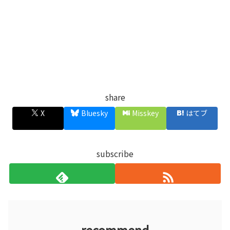
share
X
Bluesky
Misskey
はてブ
subscribe