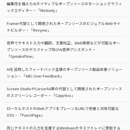
編集性を備えたAIネイティブなオープンソースのモーショングラフィ
ックエディター・「Motionly」
Framer代替として開発されたオープンソースのビジュアルWebサイ
トビルダー・「Revyme」
音声でテキスト入力や翻訳、文章校正、Web検索などが可能なオー
プンソースのデスクトップ向けAI音声アシスタント・
「SpeakoFlow」
AIを活用したフィードバック主導のオープンソース製品改善ソリュー
ション・「ABC User Feedback」
Screen StudioやCursorful等の代替として開発されたオープンソース
のスクリーンレコーダー・「Capptivo」
ローカルホストのWebアプリをプレーンなURLで他者と共有可能な
OSS・「PunchPage」
同じテキストの入力を支援するWindowsのタスクトレイに常駐する