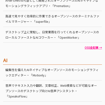
After Effects代替として開発されたオープンソースのAIネイティブな
モーショングラフィックアプリ・「Premation」
高速で見やすく効率的に作業できるオープンソースのターミナルファ
イルマネージャー・「superfile」
デスクトップ上に常駐し、日常業務を行ってくれるオープンソースの
ローカルファーストなAIコワーカー・「OpenWorker」
OSS全記事 →
AI
編集性を備えたAIネイティブなオープンソースのモーショングラフィ
ックエディター・「Motionly」
音声でテキスト入力や翻訳、文章校正、Web検索などが可能なオー
プンソースのデスクトップ向けAI音声アシスタント・
「SpeakoFlow」