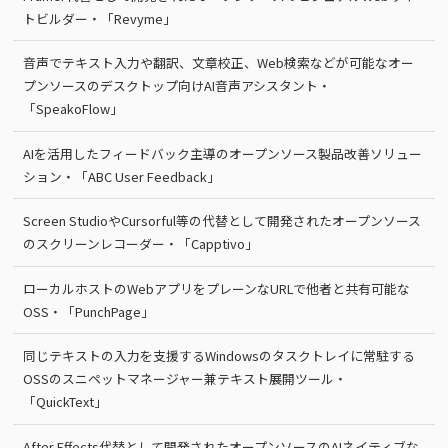
トビルダー・「Revyme」
音声でテキスト入力や翻訳、文章校正、Web検索などが可能なオー
プンソースのデスクトップ向けAI音声アシスタント・
「SpeakoFlow」
AIを活用したフィードバック主導のオープンソース製品改善ソリュー
ション・「ABC User Feedback」
Screen StudioやCursorful等の代替として開発されたオープンソース
のスクリーンレコーダー・「Capptivo」
ローカルホストのWebアプリをプレーンなURLで他者と共有可能な
OSS・「PunchPage」
同じテキストの入力を支援するWindowsのタスクトレイに常駐する
OSSのスニペットマネージャー兼テキスト展開ツール・
「QuickText」
After Effects代替として開発されたオープンソースのAIネイティブな