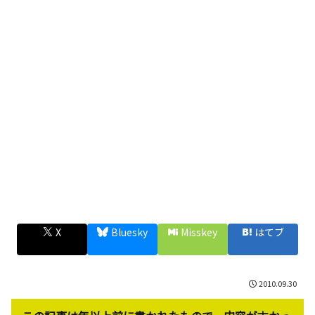
X
Bluesky
Misskey
はてブ
2010.09.30