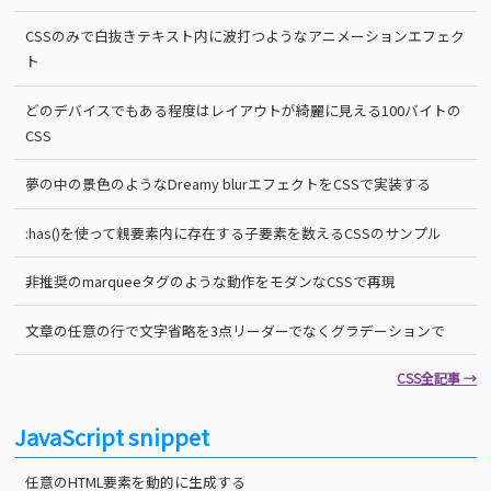
CSSのみで白抜きテキスト内に波打つようなアニメーションエフェク
ト
どのデバイスでもある程度はレイアウトが綺麗に見える100バイトの
CSS
夢の中の景色のようなDreamy blurエフェクトをCSSで実装する
:has()を使って親要素内に存在する子要素を数えるCSSのサンプル
非推奨のmarqueeタグのような動作をモダンなCSSで再現
文章の任意の行で文字省略を3点リーダーでなくグラデーションで
CSS全記事 →
JavaScript snippet
任意のHTML要素を動的に生成する