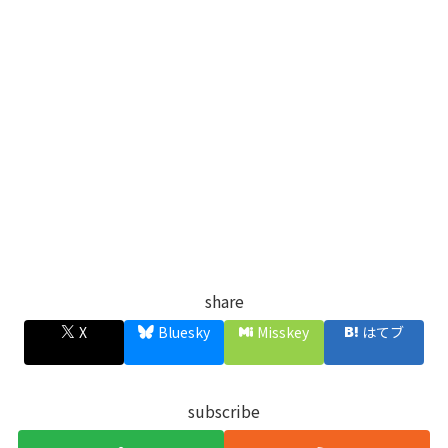
share
X
Bluesky
Misskey
はてブ
subscribe