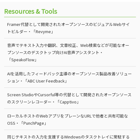
Resources & Tools
Framer代替として開発されたオープンソースのビジュアルWebサイ
トビルダー・「Revyme」
音声でテキスト入力や翻訳、文章校正、Web検索などが可能なオー
プンソースのデスクトップ向けAI音声アシスタント・
「SpeakoFlow」
AIを活用したフィードバック主導のオープンソース製品改善ソリュー
ション・「ABC User Feedback」
Screen StudioやCursorful等の代替として開発されたオープンソース
のスクリーンレコーダー・「Capptivo」
ローカルホストのWebアプリをプレーンなURLで他者と共有可能な
OSS・「PunchPage」
同じテキストの入力を支援するWindowsのタスクトレイに常駐する