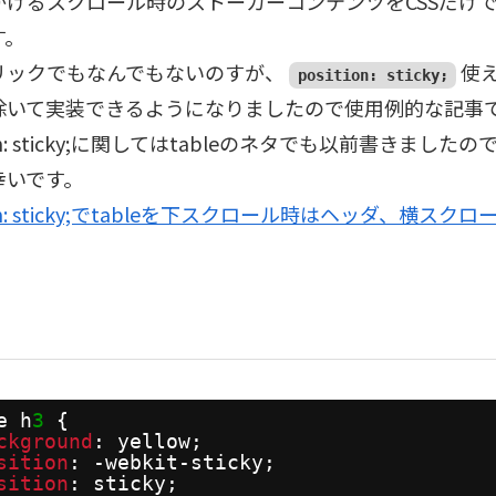
かけるスクロール時のストーカーコンテンツをCSSだけ
す。
リックでもなんでもないのすが、
使
position: sticky;
除いて実装できるようになりましたので使用例的な記事
tion: sticky;に関してはtableのネタでも以前書きまし
幸いです。
tion: sticky;でtableを下スクロール時はヘッダ、横ス
e h
3
{
ckground
: yellow;
sition
: -webkit-sticky;
sition
: sticky;