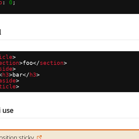
p
: 
0
;
l
icle
>
ection
>foo</
section
>
side
>
<
h3
>bar</
h3
>
aside
>
ticle
>
i use