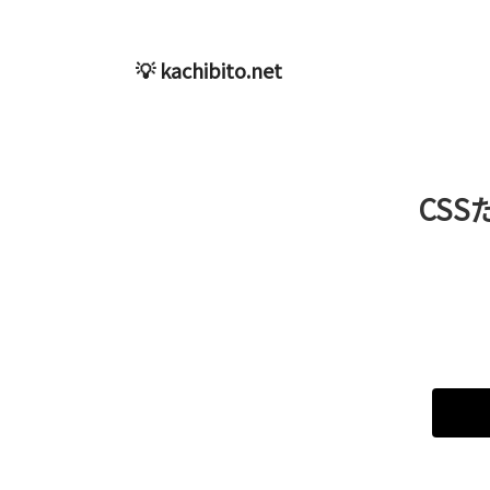
💡 kachibito.net
CS