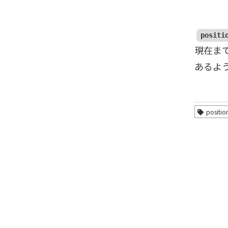
positi
現在まで
あるよ
position