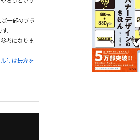
でやろうという
えば一部のブラ
です。
たので参考になりま
クロール時は最左を