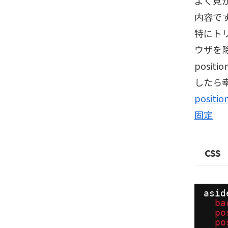
よく見
内容で
特にト
ウザを
posi
したら
posi
固定
css
asid
ba
po
po