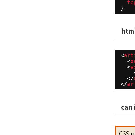
to
}
htm
<
art
<
s
<
a
</
</
ar
can 