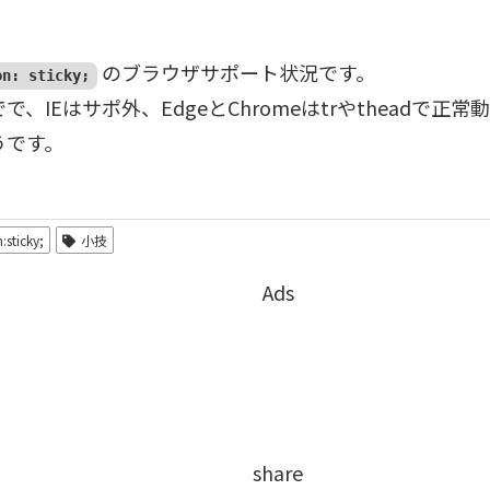
のブラウザサポート状況です。
on: sticky;
で、IEはサポ外、EdgeとChromeはtrやtheadで正
うです。
:sticky;
小技
Ads
share