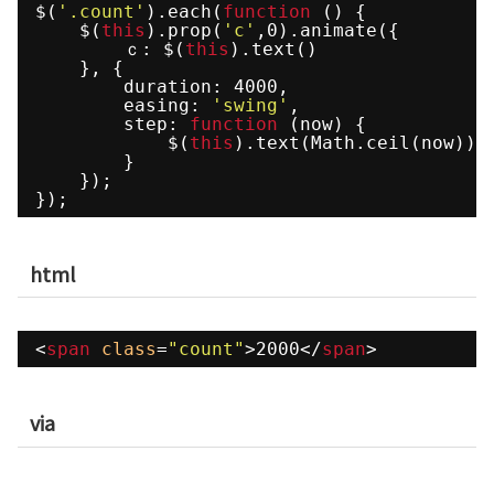
$(
'.count'
).each(
function
() {
$(
this
).prop(
'c'
,0).animate({
ｃ: $(
this
).text()
}, {
duration: 4000,
easing: 
'swing'
,
step: 
function
(now) {
$(
this
).text(Math.ceil(now));
}
});
});
html
<
span
class
=
"count"
>2000</
span
>
via