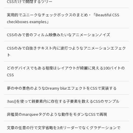
CSSだけで開閉するツリー
実用的でユニークなチェックボックスのまとめ・「Beautiful CSS
checkboxes examples」
CSSのみで昔のフィルム映像みたいなアニメーションノイズ
CSSのみで白抜きテキスト内に波打つようなアニメーションエフェク
ト
どのデバイスでもある程度はレイアウトが綺麗に見える100バイトの
CSS
夢の中の景色のようなDreamy blurエフェクトをCSSで実装する
:has()を使って親要素内に存在する子要素を数えるCSSのサンプル
非推奨のmarqueeタグのような動作をモダンなCSSで再現
文章の任意の行で文字省略を3点リーダーでなくグラデーションで