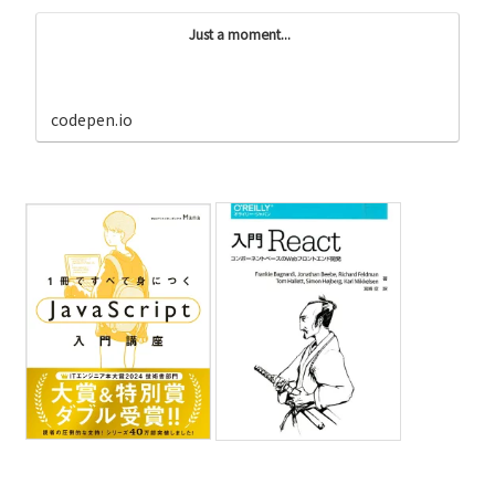
Just a moment...
codepen.io