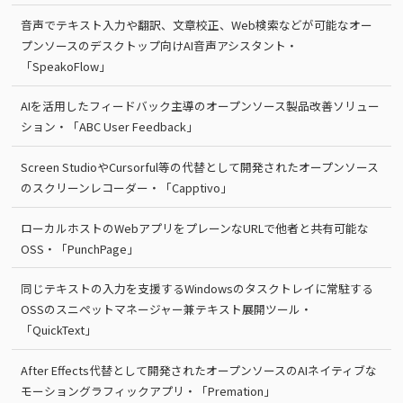
音声でテキスト入力や翻訳、文章校正、Web検索などが可能なオー
プンソースのデスクトップ向けAI音声アシスタント・
「SpeakoFlow」
AIを活用したフィードバック主導のオープンソース製品改善ソリュー
ション・「ABC User Feedback」
Screen StudioやCursorful等の代替として開発されたオープンソース
のスクリーンレコーダー・「Capptivo」
ローカルホストのWebアプリをプレーンなURLで他者と共有可能な
OSS・「PunchPage」
同じテキストの入力を支援するWindowsのタスクトレイに常駐する
OSSのスニペットマネージャー兼テキスト展開ツール・
「QuickText」
After Effects代替として開発されたオープンソースのAIネイティブな
モーショングラフィックアプリ・「Premation」