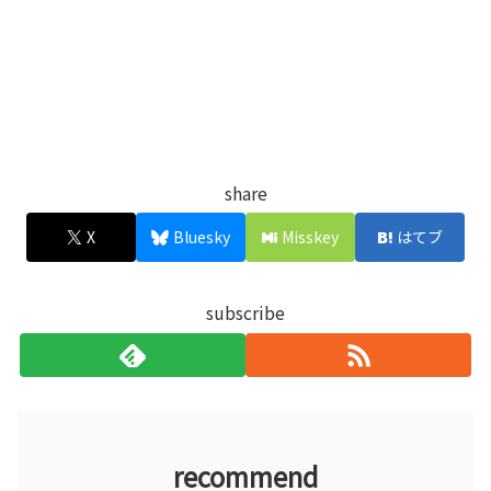
share
X
Bluesky
Misskey
はてブ
subscribe
recommend