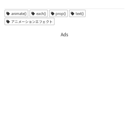
animate()
each()
prop()
text()
アニメーションエフェクト
Ads