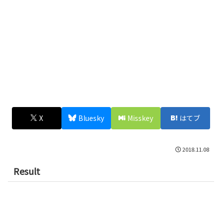
X
Bluesky
Misskey
はてブ
2018.11.08
Result