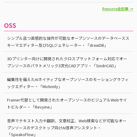
Resource全記事 →
OSS
シンプル且つ直感的な操作が可能なオープンソースのデータベースス
キーマエディター及びSQLジェネレーター・「drawDB」
3Dプリンター向けに開発されたクロスプラットフォーム対応でオー
プンソースのパラトメリック3次元CADアプリ・「SindriCAD」
編集性を備えたAIネイティブなオープンソースのモーショングラフィ
ックエディター・「Motionly」
Framer代替として開発されたオープンソースのビジュアルWebサイ
トビルダー・「Revyme」
音声でテキスト入力や翻訳、文章校正、Web検索などが可能なオー
プンソースのデスクトップ向けAI音声アシスタント・
「SpeakoFlow」