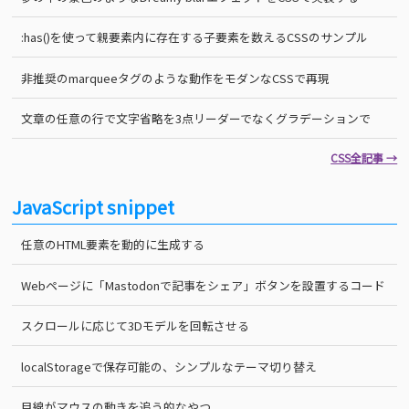
:has()を使って親要素内に存在する子要素を数えるCSSのサンプル
非推奨のmarqueeタグのような動作をモダンなCSSで再現
文章の任意の行で文字省略を3点リーダーでなくグラデーションで
CSS全記事 →
JavaScript snippet
任意のHTML要素を動的に生成する
Webページに「Mastodonで記事をシェア」ボタンを設置するコード
スクロールに応じて3Dモデルを回転させる
localStorageで保存可能の、シンプルなテーマ切り替え
目線がマウスの動きを追う的なやつ