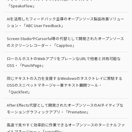
「SpeakoFlow」
AIを活用したフィードバック主導のオープンソース製品改善ソリュー
ション・「ABC User Feedback」
Screen StudioやCursorful等の代替として開発されたオープンソース
のスクリーンレコーダー・「Capptivo」
ローカルホストのWebアプリをプレーンなURLで他者と共有可能な
OSS・「PunchPage」
同じテキストの入力を支援するWindowsのタスクトレイに常駐する
OSSのスニペットマネージャー兼テキスト展開ツール・
「QuickText」
After Effects代替として開発されたオープンソースのAIネイティブな
モーショングラフィックアプリ・「Premation」
高速で見やすく効率的に作業できるオープンソースのターミナルファ
イルマネージャー・「superfile」