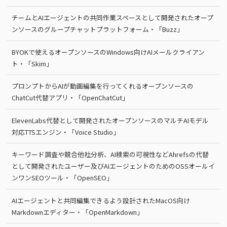
チームとAIエージェントの共同作業スペースとして開発されたオープ
ンソースのグループチャットプラットフォーム・「Buzz」
BYOKで使えるオープンソースのWindows向けAIメールクライアン
ト・「Skim」
プロンプトからAIが動画編集を行ってくれるオープンソースの
ChatCut代替アプリ・「OpenChatCut」
ElevenLabs代替として開発されたオープンソースのマルチAIモデル
対応TTSエンジン・「Voice Studio」
キーワード調査や競合他社分析、AI検索の可視性などAhrefsの代替
として開発されたユーザー及びAIエージェントのためのOSSオールイ
ンワンSEOツール・「OpenSEO」
AIエージェントと共同編集できるよう設計されたMacOS向け
Markdownエディター・「OpenMarkdown」