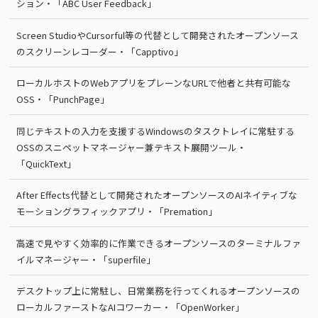
ション・「ABC User Feedback」
Screen StudioやCursorful等の代替として開発されたオープンソース
のスクリーンレコーダー・「Capptivo」
ローカルホストのWebアプリをプレーンなURLで他者と共有可能な
OSS・「PunchPage」
同じテキストの入力を支援するWindowsのタスクトレイに常駐する
OSSのスニペットマネージャー兼テキスト展開ツール・
「QuickText」
After Effects代替として開発されたオープンソースのAIネイティブな
モーショングラフィックアプリ・「Premation」
高速で見やすく効率的に作業できるオープンソースのターミナルファ
イルマネージャー・「superfile」
デスクトップ上に常駐し、日常業務を行ってくれるオープンソースの
ローカルファーストなAIコワーカー・「OpenWorker」