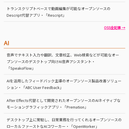
トランスクリプトベースで動画編集が可能なオープンソースの
Descript代替アプリ・「Rescript」
OSS全記事 →
AI
音声でテキスト入力や翻訳、文章校正、Web検索などが可能なオー
プンソースのデスクトップ向けAI音声アシスタント・
「SpeakoFlow」
AIを活用したフィードバック主導のオープンソース製品改善ソリュー
ション・「ABC User Feedback」
After Effects代替として開発されたオープンソースのAIネイティブな
モーショングラフィックアプリ・「Premation」
デスクトップ上に常駐し、日常業務を行ってくれるオープンソースの
ローカルファーストなAIコワーカー・「OpenWorker」