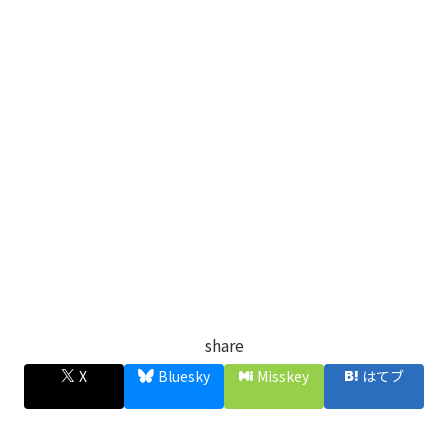
share
X
Bluesky
Misskey
はてブ