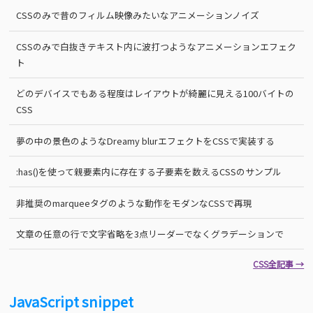
CSSのみで昔のフィルム映像みたいなアニメーションノイズ
CSSのみで白抜きテキスト内に波打つようなアニメーションエフェク
ト
どのデバイスでもある程度はレイアウトが綺麗に見える100バイトの
CSS
夢の中の景色のようなDreamy blurエフェクトをCSSで実装する
:has()を使って親要素内に存在する子要素を数えるCSSのサンプル
非推奨のmarqueeタグのような動作をモダンなCSSで再現
文章の任意の行で文字省略を3点リーダーでなくグラデーションで
CSS全記事 →
JavaScript snippet