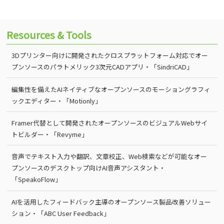
Resources & Tools
3Dプリンター向けに開発されたクロスプラットフォーム対応でオー
プンソースのパラトメリック3次元CADアプリ・「SindriCAD」
編集性を備えたAIネイティブなオープンソースのモーショングラフィ
ックエディター・「Motionly」
Framer代替として開発されたオープンソースのビジュアルWebサイ
トビルダー・「Revyme」
音声でテキスト入力や翻訳、文章校正、Web検索などが可能なオー
プンソースのデスクトップ向けAI音声アシスタント・
「SpeakoFlow」
AIを活用したフィードバック主導のオープンソース製品改善ソリュー
ション・「ABC User Feedback」