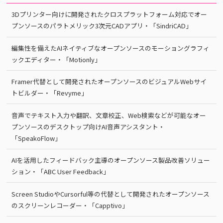
3Dプリンター向けに開発されたクロスプラットフォーム対応でオー
プンソースのパラトメリック3次元CADアプリ・「SindriCAD」
編集性を備えたAIネイティブなオープンソースのモーショングラフィ
ックエディター・「Motionly」
Framer代替として開発されたオープンソースのビジュアルWebサイ
トビルダー・「Revyme」
音声でテキスト入力や翻訳、文章校正、Web検索などが可能なオー
プンソースのデスクトップ向けAI音声アシスタント・
「SpeakoFlow」
AIを活用したフィードバック主導のオープンソース製品改善ソリュー
ション・「ABC User Feedback」
Screen StudioやCursorful等の代替として開発されたオープンソース
のスクリーンレコーダー・「Capptivo」