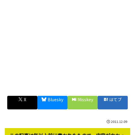
X
Bluesky
Misskey
はてブ
2011.12.09