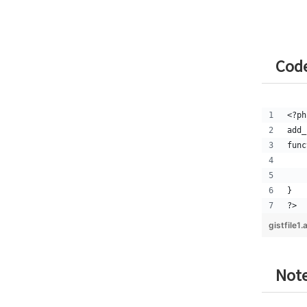
Cod
<?ph
add_
func
    
    
}
?>
gistfile1
Not