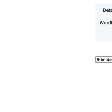
Desc
WordP
functio