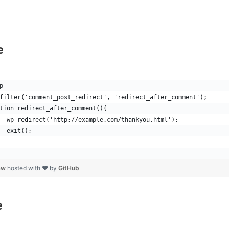
e
p
filter('comment_post_redirect', 'redirect_after_comment');
tion redirect_after_comment(){
  wp_redirect('http://example.com/thankyou.html');
  exit();
.aw
hosted with ❤ by
GitHub
e