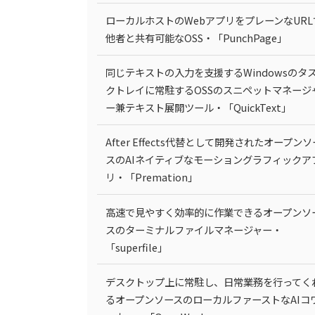
ローカルホストのWebアプリをプレーンなURL
他者と共有可能なOSS・「PunchPage」
同じテキストの入力を支援するWindowsのタ
クトレイに常駐するOSSのスニペットマネージ
ー兼テキスト展開ツール・「QuickText」
After Effects代替として開発されたオープンソ
スのAIネイティブなモーショングラフィックア
リ・「Premation」
高速で見やすく効率的に作業できるオープンソ
スのターミナルファイルマネージャー・
「superfile」
デスクトップ上に常駐し、日常業務を行ってく
るオープンソースのローカルファーストなAIコ