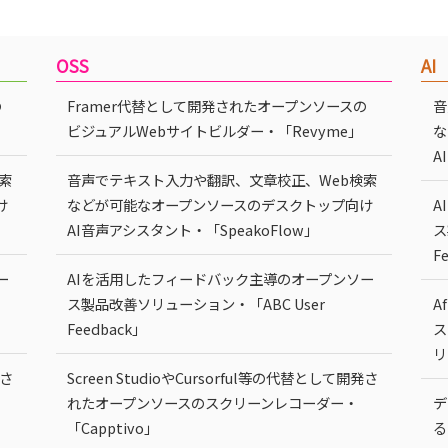
OSS
AI
の
Framer代替として開発されたオープンソースの
音
ビジュアルWebサイトビルダー・「Revyme」
な
A
索
音声でテキスト入力や翻訳、文章校正、Web検索
け
などが可能なオープンソースのデスクトップ向け
A
AI音声アシスタント・「SpeakoFlow」
ス
F
ー
AIを活用したフィードバック主導のオープンソー
ス製品改善ソリューション・「ABC User
A
Feedback」
ス
リ
発さ
Screen StudioやCursorful等の代替として開発さ
れたオープンソースのスクリーンレコーダー・
デ
「Capptivo」
る