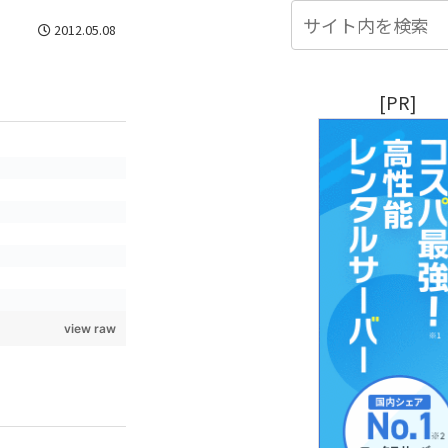
2012.05.08
[PR]
view raw