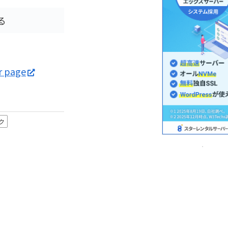
る
r page
ク