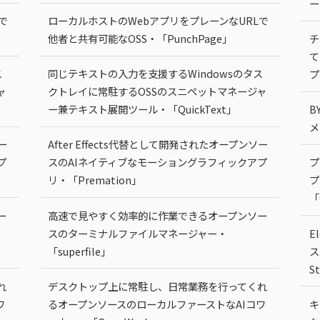
ー
で
ローカルホストのWebアプリをプレーンなURLで
他者と共有可能なOSS・「PunchPage」
チ
て
ス
同じテキストの入力を支援するWindowsのタス
プ
ャ
クトレイに常駐するOSSのスニペットマネージャ
ー兼テキスト展開ツール・「QuickText」
B
メ
ー
After Effects代替として開発されたオープンソー
プ
スのAIネイティブなモーショングラフィックアプ
プ
リ・「Premation」
プ
「
ー
高速で見やすく効率的に作業できるオープンソー
スのターミナルファイルマネージャー・
E
「superfile」
ス
S
れ
デスクトップ上に常駐し、日常業務を行ってくれ
ワ
るオープンソースのローカルファーストなAIコワ
キ