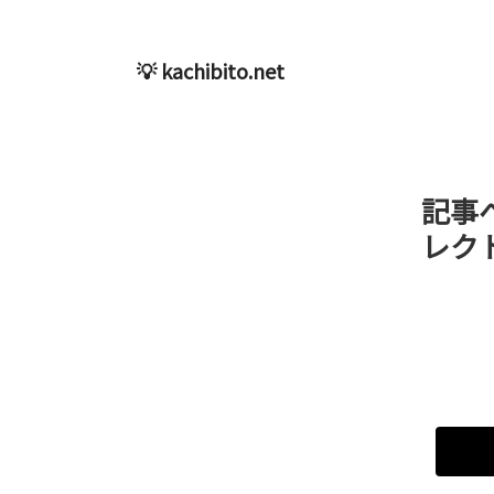
💡 kachibito.net
記事
レク