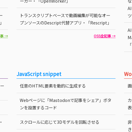
ーカー・「OpenWorker」
な
A
ー
トランスクリプトベースで動画編集が可能なオー
ツ
t」
プンソースのDescript代替アプリ・「Rescript」
A
記事 →
OSS全記事 →
M
「
JavaScript snippet
Wo
ロー
任意のHTML要素を動的に生成する
画
Webページに「Mastodonで記事をシェア」ボタ
カ
ンを設置するコード
表
・
スクロールに応じて3Dモデルを回転させる
非
き