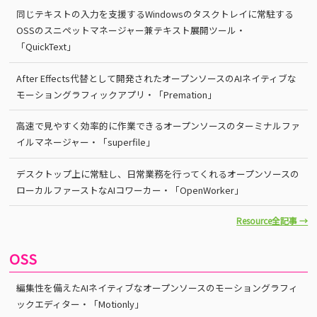
同じテキストの入力を支援するWindowsのタスクトレイに常駐する
OSSのスニペットマネージャー兼テキスト展開ツール・
「QuickText」
After Effects代替として開発されたオープンソースのAIネイティブな
モーショングラフィックアプリ・「Premation」
高速で見やすく効率的に作業できるオープンソースのターミナルファ
イルマネージャー・「superfile」
デスクトップ上に常駐し、日常業務を行ってくれるオープンソースの
ローカルファーストなAIコワーカー・「OpenWorker」
Resource全記事 →
OSS
編集性を備えたAIネイティブなオープンソースのモーショングラフィ
ックエディター・「Motionly」