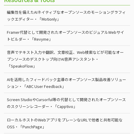
編集性を備えたAIネイティブなオープンソースのモーショングラフィ
ックエディター・「Motionly」
Framer代替として開発されたオープンソースのビジュアルWebサイ
トビルダー・「Revyme」
音声でテキスト入力や翻訳、文章校正、Web検索などが可能なオー
プンソースのデスクトップ向けAI音声アシスタント・
「SpeakoFlow」
AIを活用したフィードバック主導のオープンソース製品改善ソリュー
ション・「ABC User Feedback」
Screen StudioやCursorful等の代替として開発されたオープンソース
のスクリーンレコーダー・「Capptivo」
ローカルホストのWebアプリをプレーンなURLで他者と共有可能な
OSS・「PunchPage」