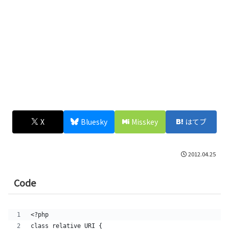
X
Bluesky
Misskey
はてブ
2012.04.25
Code
<?php
class relative_URI {