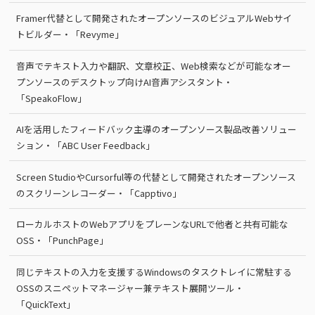
Framer代替として開発されたオープンソースのビジュアルWebサイ
トビルダー・「Revyme」
音声でテキスト入力や翻訳、文章校正、Web検索などが可能なオー
プンソースのデスクトップ向けAI音声アシスタント・
「SpeakoFlow」
AIを活用したフィードバック主導のオープンソース製品改善ソリュー
ション・「ABC User Feedback」
Screen StudioやCursorful等の代替として開発されたオープンソース
のスクリーンレコーダー・「Capptivo」
ローカルホストのWebアプリをプレーンなURLで他者と共有可能な
OSS・「PunchPage」
同じテキストの入力を支援するWindowsのタスクトレイに常駐する
OSSのスニペットマネージャー兼テキスト展開ツール・
「QuickText」