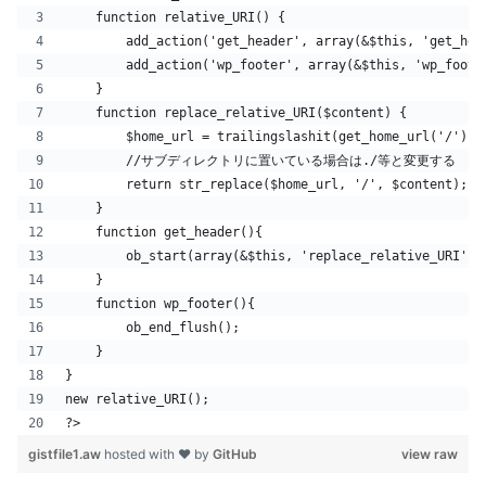
    function relative_URI() {
        add_action('get_header', array(&$this, 'get_hea
        add_action('wp_footer', array(&$this, 'wp_foote
    }
    function replace_relative_URI($content) {
        $home_url = trailingslashit(get_home_url('/'));
        //サブディレクトリに置いている場合は./等と変更する
        return str_replace($home_url, '/', $content);
    }
    function get_header(){
        ob_start(array(&$this, 'replace_relative_URI'))
    }
    function wp_footer(){
        ob_end_flush();
    }
}
new relative_URI();
?>
gistfile1.aw
hosted with ❤ by
GitHub
view raw