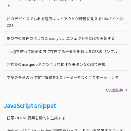
ト
どのデバイスでもある程度はレイアウトが綺麗に見える100バイトの
CSS
夢の中の景色のようなDreamy blurエフェクトをCSSで実装する
:has()を使って親要素内に存在する子要素を数えるCSSのサンプル
非推奨のmarqueeタグのような動作をモダンなCSSで再現
文章の任意の行で文字省略を3点リーダーでなくグラデーションで
CSS全記事 →
JavaScript snippet
任意のHTML要素を動的に生成する
Webページに「Mastodonで記事をシェア」ボタンを設置するコード