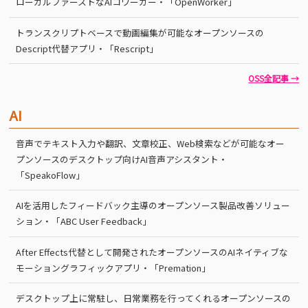
ローカルファーストなAIコワーカー・「OpenWorker」
トランスクリプトベースで動画編集が可能なオープンソースの
Descript代替アプリ・「Rescript」
OSS全記事 →
AI
音声でテキスト入力や翻訳、文章校正、Web検索などが可能なオー
プンソースのデスクトップ向けAI音声アシスタント・
「SpeakoFlow」
AIを活用したフィードバック主導のオープンソース製品改善ソリュー
ション・「ABC User Feedback」
After Effects代替として開発されたオープンソースのAIネイティブな
モーショングラフィックアプリ・「Premation」
デスクトップ上に常駐し、日常業務を行ってくれるオープンソースの