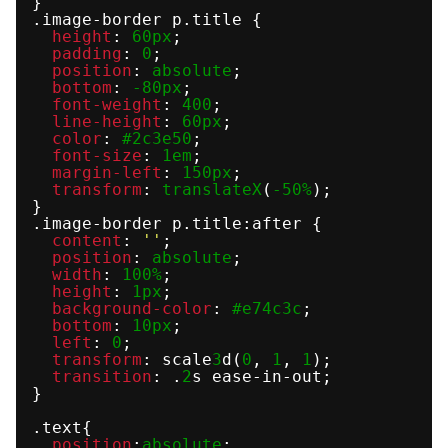
}
.image-border p.title {
height
: 
60px
;
padding
: 
0
;
position
: 
absolute
;
bottom
: 
-80px
;
font-weight
: 
400
;
line-height
: 
60px
;
color
: 
#2c3e50
;
font-size
: 
1em
;
margin-left
: 
150px
;
transform
: 
translateX
(
-50%
);
}
.image-border p.title:after {
content
: 
''
;
position
: 
absolute
;
width
: 
100%
;
height
: 
1px
;
background-color
: 
#e74c3c
;
bottom
: 
10px
;
left
: 
0
;
transform
: scale
3
d(
0
, 
1
, 
1
);
transition
: .
2
s ease-in-out;
}
.text{
position
:
absolute
;