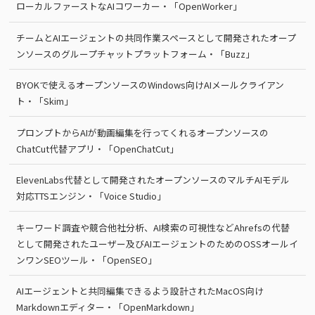
ローカルファーストなAIコワーカー・「OpenWorker」
チームとAIエージェントの共同作業スペースとして開発されたオープ
ンソースのグループチャットプラットフォーム・「Buzz」
BYOKで使えるオープンソースのWindows向けAIメールクライアン
ト・「Skim」
プロンプトからAIが動画編集を行ってくれるオープンソースの
ChatCut代替アプリ・「OpenChatCut」
ElevenLabs代替として開発されたオープンソースのマルチAIモデル
対応TTSエンジン・「Voice Studio」
キーワード調査や競合他社分析、AI検索の可視性などAhrefsの代替
として開発されたユーザー及びAIエージェントのためのOSSオールイ
ンワンSEOツール・「OpenSEO」
AIエージェントと共同編集できるよう設計されたMacOS向け
Markdownエディター・「OpenMarkdown」