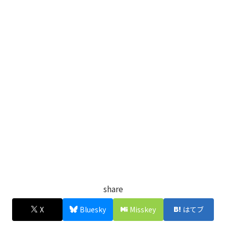
share
X
Bluesky
Misskey
はてブ