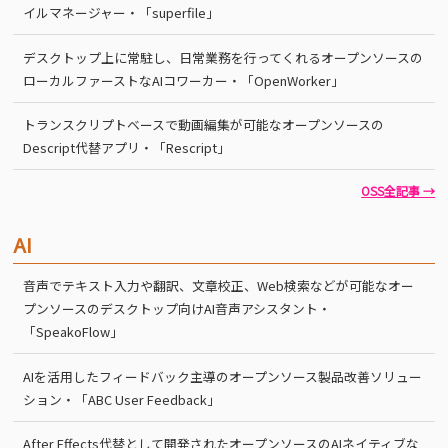
イルマネージャー・「superfile」
デスクトップ上に常駐し、日常業務を行ってくれるオープンソースの
ローカルファーストなAIコワーカー・「OpenWorker」
トランスクリプトベースで動画編集が可能なオープンソースの
Descript代替アプリ・「Rescript」
OSS全記事 →
AI
音声でテキスト入力や翻訳、文章校正、Web検索などが可能なオー
プンソースのデスクトップ向けAI音声アシスタント・
「SpeakoFlow」
AIを活用したフィードバック主導のオープンソース製品改善ソリュー
ション・「ABC User Feedback」
After Effects代替として開発されたオープンソースのAIネイティブな