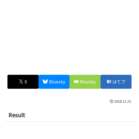
X
Bluesky
Misskey
はてブ
2018.11.25
Result