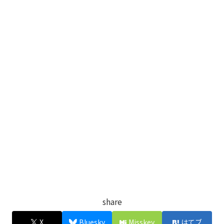
share
X
Bluesky
Misskey
はてブ