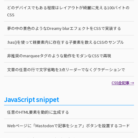
どのデバイスでもある程度はレイアウトが綺麗に見える100バイトの
CSS
夢の中の景色のようなDreamy blurエフェクトをCSSで実装する
:has()を使って親要素内に存在する子要素を数えるCSSのサンプル
非推奨のmarqueeタグのような動作をモダンなCSSで再現
文章の任意の行で文字省略を3点リーダーでなくグラデーションで
CSS全記事 →
JavaScript snippet
任意のHTML要素を動的に生成する
Webページに「Mastodonで記事をシェア」ボタンを設置するコード