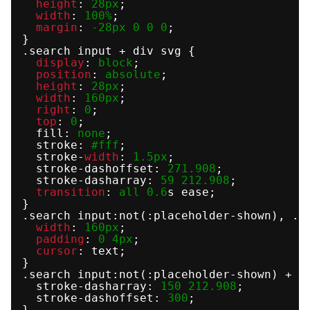
height
: 
28px
;
width
: 
100%
;
margin
: 
-28px
0
0
0
;
}
.search input + div svg {
display
: 
block
;
position
: 
absolute
;
height
: 
28px
;
width
: 
160px
;
right
: 
0
;
top
: 
0
;
fill: 
none
;
stroke: 
#fff
;
stroke-
width
: 
1.5px
;
stroke-dashoffset: 
271.908
;
stroke-dasharray: 
59
212.908
;
transition
: 
all
0.6
s ease;
}
.search input:not(:placeholder-shown), .s
width
: 
160px
;
padding
: 
0
4px
;
cursor
: text;
}
.search input:not(:placeholder-shown) + d
stroke-dasharray: 
150
212.908
;
stroke-dashoffset: 
300
;
}