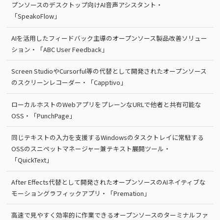
プンソースのデスクトップ向けAI音声アシスタント・
「SpeakoFlow」
AIを活用したフィードバック主導のオープンソース製品改善ソリュー
ション・「ABC User Feedback」
Screen StudioやCursorful等の代替として開発されたオープンソース
のスクリーンレコーダー・「Capptivo」
ローカルホストのWebアプリをプレーンなURLで他者と共有可能な
OSS・「PunchPage」
同じテキストの入力を支援するWindowsのタスクトレイに常駐する
OSSのスニペットマネージャー兼テキスト展開ツール・
「QuickText」
After Effects代替として開発されたオープンソースのAIネイティブな
モーショングラフィックアプリ・「Premation」
高速で見やすく効率的に作業できるオープンソースのターミナルファ