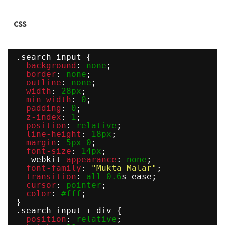
css
.search input {
background
: 
none
;
border
: 
none
;
outline
: 
none
;
width
: 
28px
;
min-width
: 
0
;
padding
: 
0
;
z-index
: 
1
;
position
: 
relative
;
line-height
: 
18px
;
margin
: 
5px
0
;
font-size
: 
14px
;
-webkit-
appearance
: 
none
;
font-family
: 
"Mukta Malar"
;
transition
: 
all
0.6
s ease;
cursor
: 
pointer
;
color
: 
#fff
;
}
.search input + div {
position
: 
relative
;