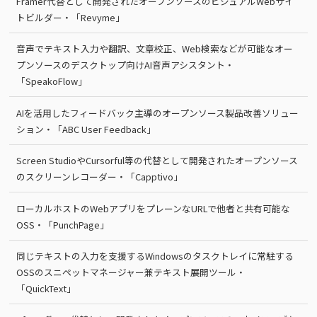
Framer代替として開発されたオープンソースのビジュアルWebサイ
トビルダー・「Revyme」
音声でテキスト入力や翻訳、文章校正、Web検索などが可能なオー
プンソースのデスクトップ向けAI音声アシスタント・
「SpeakoFlow」
AIを活用したフィードバック主導のオープンソース製品改善ソリュー
ション・「ABC User Feedback」
Screen StudioやCursorful等の代替として開発されたオープンソース
のスクリーンレコーダー・「Capptivo」
ローカルホストのWebアプリをプレーンなURLで他者と共有可能な
OSS・「PunchPage」
同じテキストの入力を支援するWindowsのタスクトレイに常駐する
OSSのスニペットマネージャー兼テキスト展開ツール・
「QuickText」