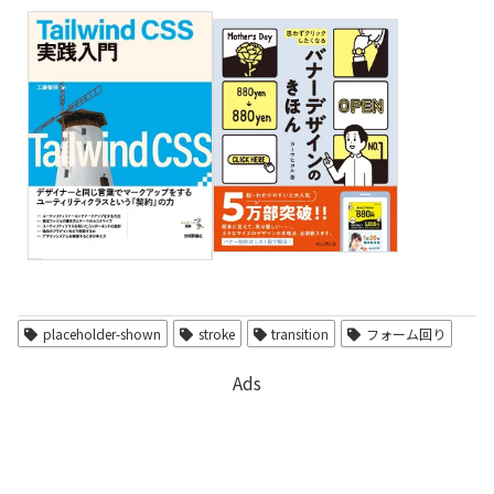
placeholder-shown
stroke
transition
フォーム回り
Ads