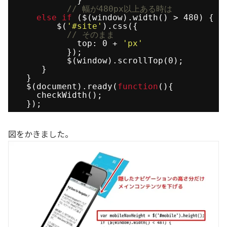
}
// 幅が480px以上ある時は
else
if
($(window).width() > 480) {
$(
'#site'
).css({
// そのまま
top: 0 + 
'px'
});
$(window).scrollTop(0);
}
}
$(document).ready(
function
(){
checkWidth();
});
図をかきました。