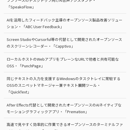
プンソースのデスクトップ向けAI音声アシスタント・
「SpeakoFlow」
AIを活用したフィードバック主導のオープンソース製品改善ソリュー
ション・「ABC User Feedback」
Screen StudioやCursorful等の代替として開発されたオープンソース
のスクリーンレコーダー・「Capptivo」
ローカルホストのWebアプリをプレーンなURLで他者と共有可能な
OSS・「PunchPage」
同じテキストの入力を支援するWindowsのタスクトレイに常駐する
OSSのスニペットマネージャー兼テキスト展開ツール・
「QuickText」
After Effects代替として開発されたオープンソースのAIネイティブな
モーショングラフィックアプリ・「Premation」
高速で見やすく効率的に作業できるオープンソースのターミナルファ