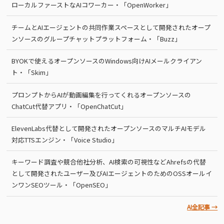
ローカルファーストなAIコワーカー・「OpenWorker」
チームとAIエージェントの共同作業スペースとして開発されたオープ
ンソースのグループチャットプラットフォーム・「Buzz」
BYOKで使えるオープンソースのWindows向けAIメールクライアン
ト・「Skim」
プロンプトからAIが動画編集を行ってくれるオープンソースの
ChatCut代替アプリ・「OpenChatCut」
ElevenLabs代替として開発されたオープンソースのマルチAIモデル
対応TTSエンジン・「Voice Studio」
キーワード調査や競合他社分析、AI検索の可視性などAhrefsの代替
として開発されたユーザー及びAIエージェントのためのOSSオールイ
ンワンSEOツール・「OpenSEO」
AI全記事 →