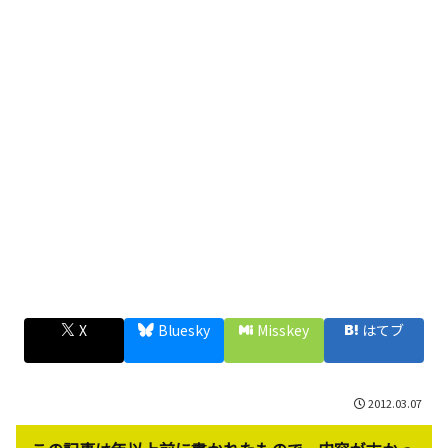
X
Bluesky
Misskey
はてブ
2012.03.07