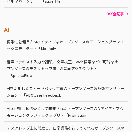
イルマネージャー・「superfile」
OSS全記事 →
AI
編集性を備えたAIネイティブなオープンソースのモーショングラフィ
ックエディター・「Motionly」
音声でテキスト入力や翻訳、文章校正、Web検索などが可能なオー
プンソースのデスクトップ向けAI音声アシスタント・
「SpeakoFlow」
AIを活用したフィードバック主導のオープンソース製品改善ソリュー
ション・「ABC User Feedback」
After Effects代替として開発されたオープンソースのAIネイティブな
モーショングラフィックアプリ・「Premation」
デスクトップ上に常駐し、日常業務を行ってくれるオープンソースの