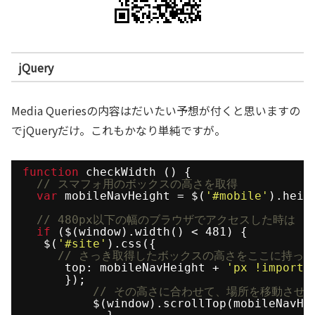
jQuery
Media Queriesの内容はだいたい予想が付くと思いますの
でjQueryだけ。これもかなり単純ですが。
function
checkWidth () {
// スマフォ用のボックスの高さを取得
var
mobileNavHeight = $(
'#mobile'
).heig
// 480px以下の幅のブラウザでアクセスした時は
if
($(window).width() < 481) {
$(
'#site'
).css({
// さっき取得したボックスの高さをここに持っ
top: mobileNavHeight + 
'px !importa
});
// その高さに合わせて、場所を移動させ
$(window).scrollTop(mobileNavHe