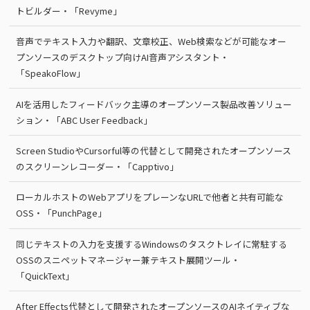
トビルダー・「Revyme」
音声でテキスト入力や翻訳、文章校正、Web検索などが可能なオー
プンソースのデスクトップ向けAI音声アシスタント・
「SpeakoFlow」
AIを活用したフィードバック主導のオープンソース製品改善ソリュー
ション・「ABC User Feedback」
Screen StudioやCursorful等の代替として開発されたオープンソース
のスクリーンレコーダー・「Capptivo」
ローカルホストのWebアプリをプレーンなURLで他者と共有可能な
OSS・「PunchPage」
同じテキストの入力を支援するWindowsのタスクトレイに常駐する
OSSのスニペットマネージャー兼テキスト展開ツール・
「QuickText」
After Effects代替として開発されたオープンソースのAIネイティブな