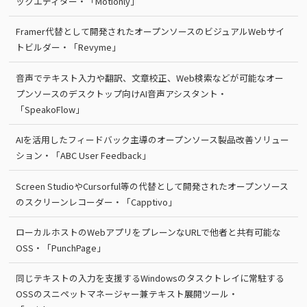
ックエディター・「Motionly」
Framer代替として開発されたオープンソースのビジュアルWebサイ
トビルダー・「Revyme」
音声でテキスト入力や翻訳、文章校正、Web検索などが可能なオー
プンソースのデスクトップ向けAI音声アシスタント・
「SpeakoFlow」
AIを活用したフィードバック主導のオープンソース製品改善ソリュー
ション・「ABC User Feedback」
Screen StudioやCursorful等の代替として開発されたオープンソース
のスクリーンレコーダー・「Capptivo」
ローカルホストのWebアプリをプレーンなURLで他者と共有可能な
OSS・「PunchPage」
同じテキストの入力を支援するWindowsのタスクトレイに常駐する
OSSのスニペットマネージャー兼テキスト展開ツール・