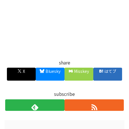
share
X
Bluesky
Misskey
はてブ
subscribe