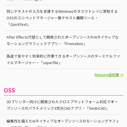
同じテキストの入力を支援するWindowsのタスクトレイに常駐する
OSSのスニペットマネージャー兼テキスト展開ツール・
「QuickText」
After Effects代替として開発されたオープンソースのAIネイティブな
モーショングラフィックアプリ・「Premation」
高速で見やすく効率的に作業できるオープンソースのターミナルファ
イルマネージャー・「superfile」
Resource全記事 →
OSS
3Dプリンター向けに開発されたクロスプラットフォーム対応でオー
プンソースのパラトメリック3次元CADアプリ・「SindriCAD」
編集性を備えたAIネイティブなオープンソースのモーショングラフィ