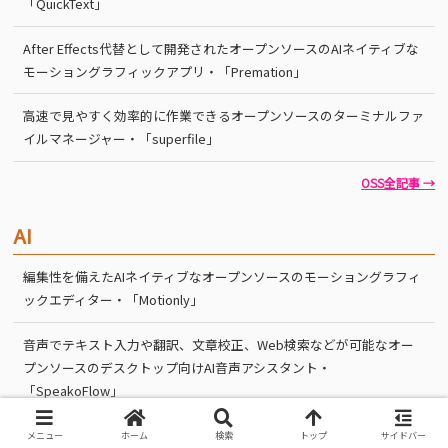
「QuickText」
After Effects代替として開発されたオープンソースのAIネイティブな
モーショングラフィックアプリ・「Premation」
高速で見やすく効率的に作業できるオープンソースのターミナルファ
イルマネージャー・「superfile」
OSS全記事 →
AI
編集性を備えたAIネイティブなオープンソースのモーショングラフィ
ックエディター・「Motionly」
音声でテキスト入力や翻訳、文章校正、Web検索などが可能なオー
プンソースのデスクトップ向けAI音声アシスタント・
「SpeakoFlow」
AIを活用したフィードバック主導のオープンソース製品改善ソリュー
メニュー
ホーム
検索
トップ
サイドバー