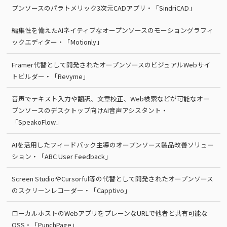
プンソースのパラトメリック3次元CADアプリ・「SindriCAD」
編集性を備えたAIネイティブなオープンソースのモーショングラフィ
ックエディター・「Motionly」
Framer代替として開発されたオープンソースのビジュアルWebサイ
トビルダー・「Revyme」
音声でテキスト入力や翻訳、文章校正、Web検索などが可能なオー
プンソースのデスクトップ向けAI音声アシスタント・
「SpeakoFlow」
AIを活用したフィードバック主導のオープンソース製品改善ソリュー
ション・「ABC User Feedback」
Screen StudioやCursorful等の代替として開発されたオープンソース
のスクリーンレコーダー・「Capptivo」
ローカルホストのWebアプリをプレーンなURLで他者と共有可能な
OSS・「PunchPage」