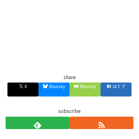
share
X
Bluesky
Misskey
はてブ
subscribe