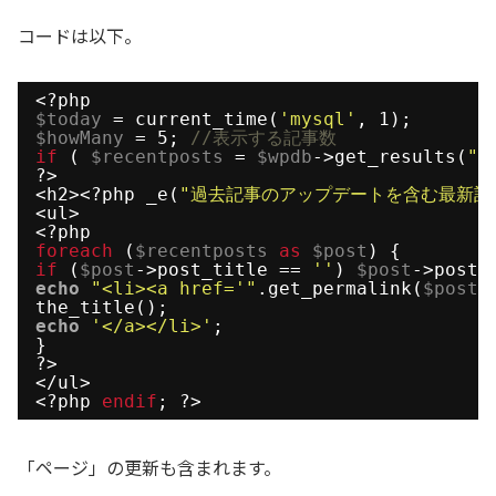
コードは以下。
<?php
$today
= current_time(
'mysql'
, 1);
$howMany
= 5; 
//表示する記事数
if
( 
$recentposts
= 
$wpdb
->get_results(
"S
?>
<h2><?php _e(
"過去記事のアップデートを含む最新記
<ul>
<?php
foreach
(
$recentposts
as
$post
) {
if
(
$post
->post_title == 
''
) 
$post
->post_
echo
"<li><a href='"
.get_permalink(
$post
-
the_title();
echo
'</a></li>'
;
}
?>
</ul>
<?php 
endif
; ?>
「ページ」の更新も含まれます。