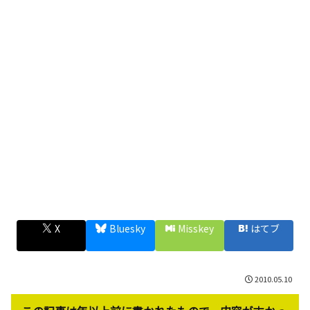
X
Bluesky
Misskey
はてブ
2010.05.10