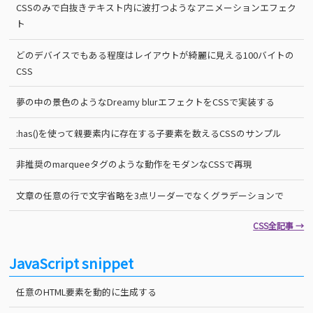
CSSのみで白抜きテキスト内に波打つようなアニメーションエフェク
ト
どのデバイスでもある程度はレイアウトが綺麗に見える100バイトの
CSS
夢の中の景色のようなDreamy blurエフェクトをCSSで実装する
:has()を使って親要素内に存在する子要素を数えるCSSのサンプル
非推奨のmarqueeタグのような動作をモダンなCSSで再現
文章の任意の行で文字省略を3点リーダーでなくグラデーションで
CSS全記事 →
JavaScript snippet
任意のHTML要素を動的に生成する