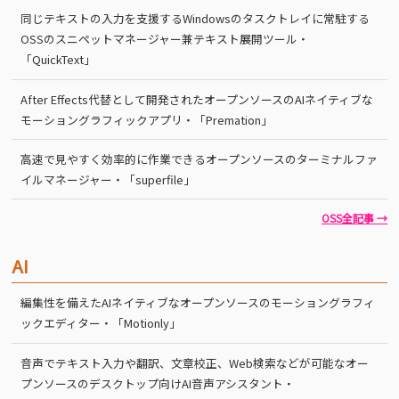
同じテキストの入力を支援するWindowsのタスクトレイに常駐する
OSSのスニペットマネージャー兼テキスト展開ツール・
「QuickText」
After Effects代替として開発されたオープンソースのAIネイティブな
モーショングラフィックアプリ・「Premation」
高速で見やすく効率的に作業できるオープンソースのターミナルファ
イルマネージャー・「superfile」
OSS全記事 →
AI
編集性を備えたAIネイティブなオープンソースのモーショングラフィ
ックエディター・「Motionly」
音声でテキスト入力や翻訳、文章校正、Web検索などが可能なオー
プンソースのデスクトップ向けAI音声アシスタント・