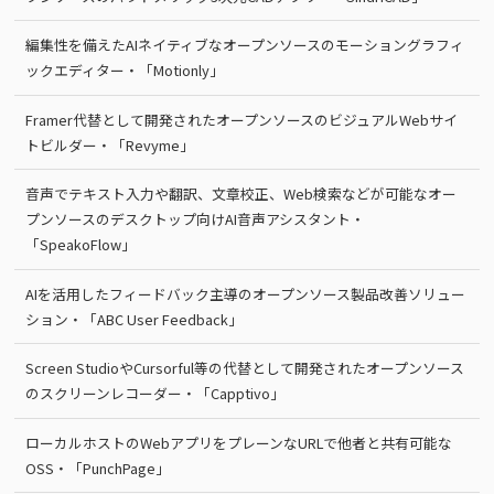
編集性を備えたAIネイティブなオープンソースのモーショングラフィ
ックエディター・「Motionly」
Framer代替として開発されたオープンソースのビジュアルWebサイ
トビルダー・「Revyme」
音声でテキスト入力や翻訳、文章校正、Web検索などが可能なオー
プンソースのデスクトップ向けAI音声アシスタント・
「SpeakoFlow」
AIを活用したフィードバック主導のオープンソース製品改善ソリュー
ション・「ABC User Feedback」
Screen StudioやCursorful等の代替として開発されたオープンソース
のスクリーンレコーダー・「Capptivo」
ローカルホストのWebアプリをプレーンなURLで他者と共有可能な
OSS・「PunchPage」